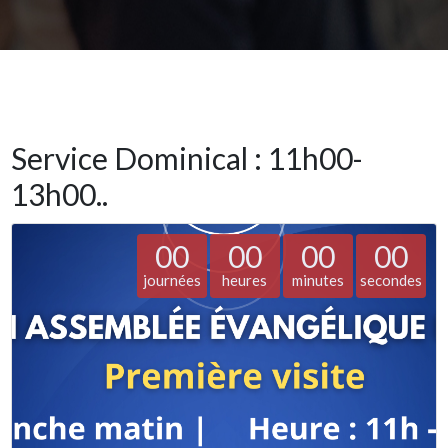
Service Dominical : 11h00-
13h00..
00
00
00
00
journées
heures
minutes
secondes