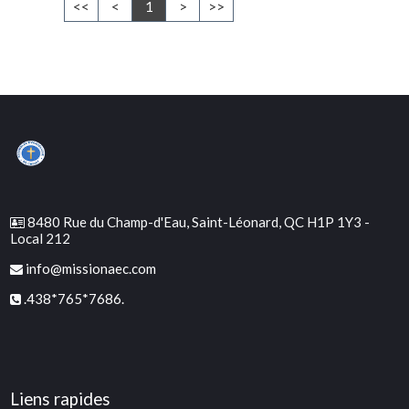
<<
<
1
>
>>
8480 Rue du Champ-d'Eau, Saint-Léonard, QC H1P 1Y3 -
Local 212
info@missionaec.com
.438*765*7686.
Liens rapides