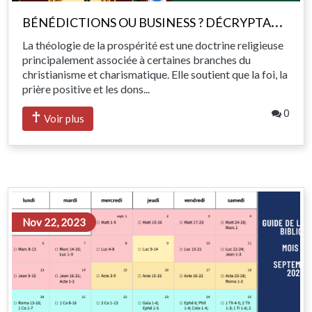
B
ÉNÉDICTIONS OU BUSINESS ? DÉCRYPTAGE DE LA THÉOLOGIE DE LA PROSPÉRITÉ DANS L'ÉGLISE MODERNE
La théologie de la prospérité est une doctrine religieuse
principalement associée à certaines branches du
christianisme et charismatique. Elle soutient que la foi, la
prière positive et les dons...
0
Voir plus
Nov 22, 2023