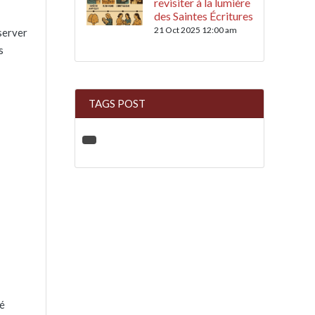
revisiter à la lumière
des Saintes Écritures
21 Oct 2025 12:00 am
server
s
TAGS POST
hé