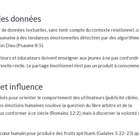
 des données
r de données textuelles, sans tenir compte du contexte relationnel, c
té humaine à des tendances émotionnelles détectées par des algorithme
lon Dieu (Psaume 8:5).
steurs et éducateurs doivent enseigner aux jeunes à ne pas confondr
ionnelle réelle. Le partage émotionnel n’est pas un produit à consomme
et influence
sés pour orienter le comportement des utilisateurs (publicité ciblée,
des émotions humaines soulève la question du libre arbitre et de la
us conformer à ce siècle (Romains 12:2), mais à discerner la volonté 
e cœur humain pour produire des fruits spirituels (Galates 5:22-23) q