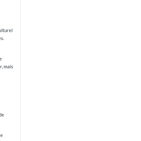
ulturel
s.
e
r, mais
de
ue