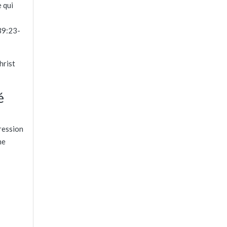
 qui
39:23-
hrist
é
pression
ne