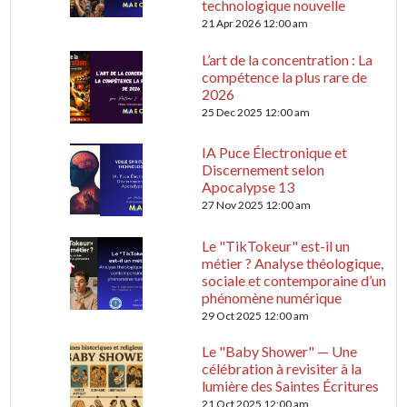
technologique nouvelle
21 Apr 2026 12:00 am
L’art de la concentration : La
compétence la plus rare de
2026
25 Dec 2025 12:00 am
IA Puce Électronique et
Discernement selon
Apocalypse 13
27 Nov 2025 12:00 am
Le "TikTokeur" est-il un
métier ? Analyse théologique,
sociale et contemporaine d’un
phénomène numérique
29 Oct 2025 12:00 am
Le "Baby Shower" — Une
célébration à revisiter à la
lumière des Saintes Écritures
21 Oct 2025 12:00 am